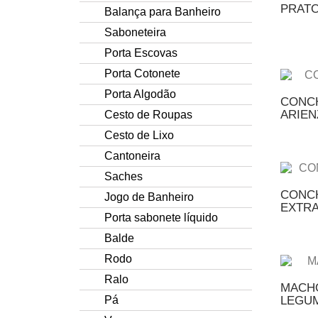
PRATO
Balança para Banheiro
Saboneteira
Porta Escovas
Porta Cotonete
Porta Algodão
CONCH
ARIEN
Cesto de Roupas
Cesto de Lixo
Cantoneira
Saches
CONCH
Jogo de Banheiro
EXTRA
Porta sabonete líquido
Balde
Rodo
Ralo
MACHO
Pá
LEGU