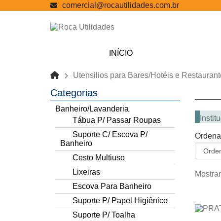
comercial@rocautilidades.com.br
INÍCIO
Utensilios para Bares/Hotéis e Restauran
Categorias
Banheiro/Lavanderia
Instit
Tábua P/ Passar Roupas
Suporte C/ Escova P/
Ordena
Banheiro
Cesto Multiuso
Lixeiras
Mostran
Escova Para Banheiro
Suporte P/ Papel Higiênico
Suporte P/ Toalha