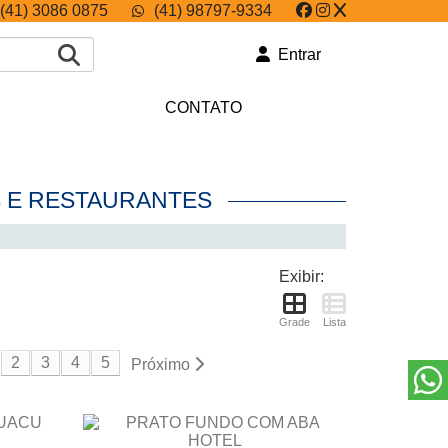
(41) 3086 0875
(41) 98797-9334
Entrar
CONTATO
S E RESTAURANTES
Exibir:
Grade
Lista
2
3
4
5
Próximo