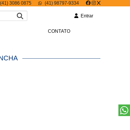
(41) 3086 0875
(41) 98797-9334
Entrar
CONTATO
ONCHA