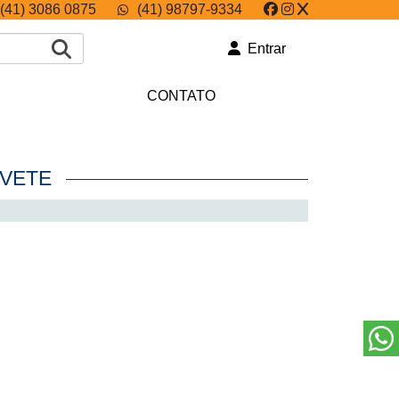
(41) 3086 0875
(41) 98797-9334
Entrar
CONTATO
RVETE