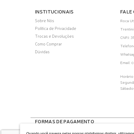
INSTITUCIONAIS
FALE
Sobre Nós
Roca Ut
Política de Privacidade
Trentin
Trocas e Devoluções
CNPJ: 
Como Comprar
Telefon
Dúvidas
Whatsa
c
Email:
Horário
Segunda
Sábados
FORMAS DE PAGAMENTO
Quando você navega pelas nossas plataformas digitais, utilizamos