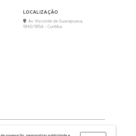
LOCALIZAÇÃO
Av. Visconde de Guarapuava,
1840/1856 - Curitiba
a de navegação, personalizar publicidade e