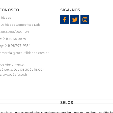
 CONOSCO
SIGA-NOS
ilidades
i Utilidades Domésticas Ltda
31.883.286/0001-24
e: (41) 3086 0875
(41) 98797-9334
pp:
omercial@rocautilidades.com.br
 de Atendimento:
 à sexta: Das 08:30 às 18:00h
: 09:00 às 13:00h
SELOS
 cookies e outras tecnologias semelhantes para lhe oferecer a melhor experiênci