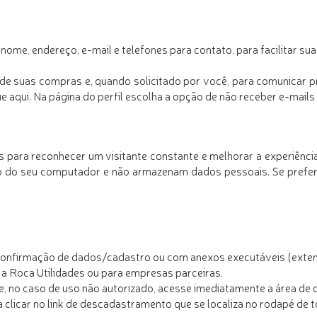
ome, endereço, e-mail e telefones para contato, para facilitar sua
s de suas compras e, quando solicitado por você, para comunicar
ue aqui
. Na página do perfil escolha a opção de não receber e-mail
as para reconhecer um visitante constante e melhorar a experiên
co do seu computador e não armazenam dados pessoais. Se preferi
confirmação de dados/cadastro ou com anexos executáveis (extensã
 a
Roca Utilidades
ou para empresas parceiras.
e, no caso de uso não autorizado, acesse imediatamente a área de c
 clicar no link de descadastramento que se localiza no rodapé de 