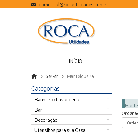
comercial@rocautilidades.com.br
INÍCIO
Servir
Manteigueira
Categorias
Banheiro/Lavanderia
Mante
Bar
Ordenad
Decoração
Utensílios para sua Casa