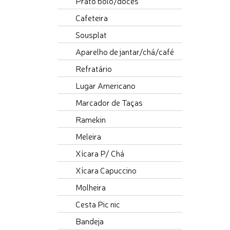
Prato bolo/doces
Cafeteira
Sousplat
Aparelho de jantar/chá/café
Refratário
Lugar Americano
Marcador de Taças
Ramekin
Meleira
Xícara P/ Chá
Xícara Capuccino
Molheira
Cesta Pic nic
Bandeja