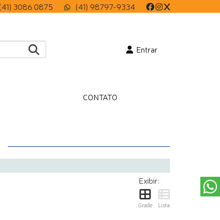
(41) 3086 0875
(41) 98797-9334
Entrar
CONTATO
A
Exibir:
Grade
Lista