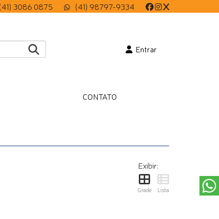
(41) 3086 0875
(41) 98797-9334
Entrar
CONTATO
Exibir:
Grade
Lista