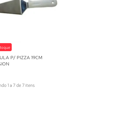
toque
ULA P/ PIZZA 19CM
SION
do 1 a 7 de 7 itens