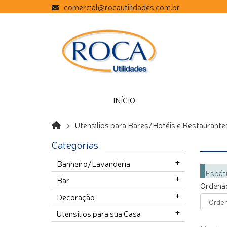
comercial@rocautilidades.com.br
INÍCIO
Utensilios para Bares/Hotéis e Restaurante
Categorias
Banheiro/Lavanderia
Espát
Bar
Ordenad
Decoração
Utensílios para sua Casa