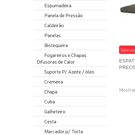
Espumadeira
Panela de Pressão
Caldeirão
Panelas
Bistequeira
Sem es
Fogareiros e Chapas
ESPAT
Difusoras de Calor
PRECI
Suporte P/ Azeite / óleo
Cremeira
Mostran
Chapa
Cuba
Galheteiro
Cesta
Marcador p/ Torta