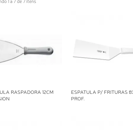
do 1 a 7 de 7 itens
ULA RASPADORA 12CM
ESPATULA P/ FRITURAS 8
SION
PROF.