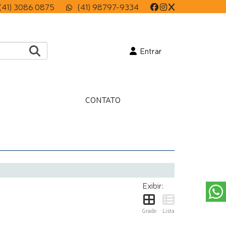
(41) 3086 0875
(41) 98797-9334
Entrar
CONTATO
Exibir:
Grade
Lista