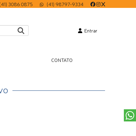
(41) 3086 0875
(41) 98797-9334
Entrar
CONTATO
IVO