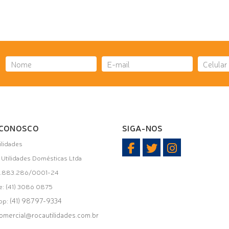
 CONOSCO
SIGA-NOS
ilidades
i Utilidades Domésticas Ltda
31.883.286/0001-24
e: (41) 3086 0875
(41) 98797-9334
pp:
omercial@rocautilidades.com.br