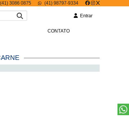
(41) 3086 0875
(41) 98797-9334
Entrar
CONTATO
 CARNE