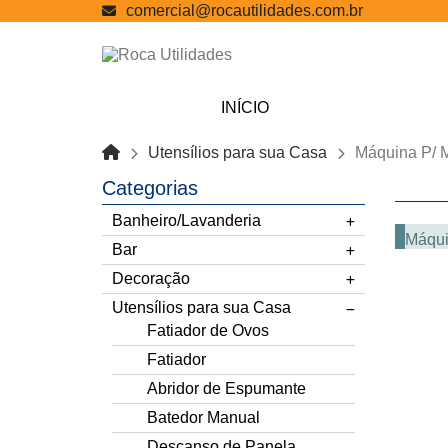
comercial@rocautilidades.com.br
INÍCIO
Utensílios para sua Casa
Máquina P/ 
Categorias
Banheiro/Lavanderia
Máqui
Bar
Decoração
Utensílios para sua Casa
Fatiador de Ovos
Fatiador
Abridor de Espumante
Batedor Manual
Descanso de Panela