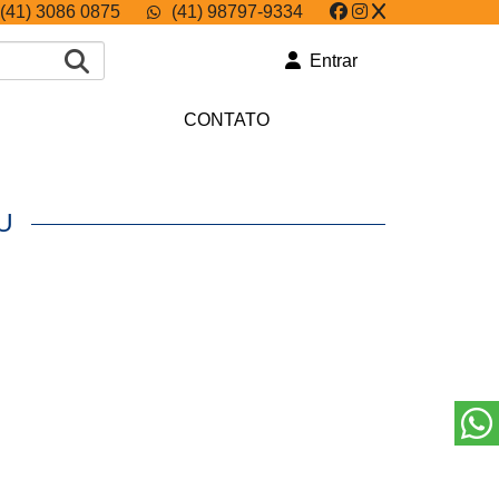
(41) 3086 0875
(41) 98797-9334
Entrar
CONTATO
AU