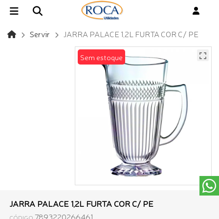
Servir
JARRA PALACE 1,2L FURTA COR C/ PE
Sem estoque
JARRA PALACE 1,2L FURTA COR C/ PE
7893220266461
CÓDIGO