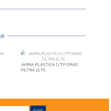
IA
JARRA PLASTICA C/TP GRAD
Sem esto
FILTRA 2LTS
JARRA B
enviar