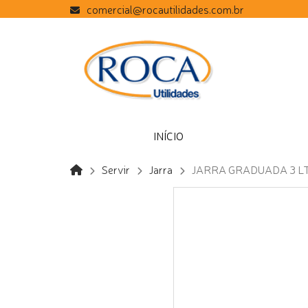
comercial@rocautilidades.com.br
INÍCIO
Servir
Jarra
JARRA GRADUADA 3 L