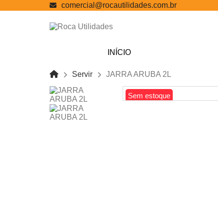
comercial@rocautilidades.com.br
INÍCIO
Servir
JARRA ARUBA 2L
Sem estoque