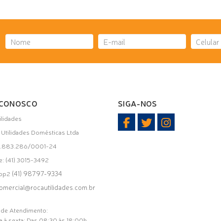
 CONOSCO
SIGA-NOS
ilidades
i Utilidades Domésticas Ltda
31.883.286/0001-24
e: (41) 3015-3492
(41) 98797-9334
app2
omercial@rocautilidades.com.br
 de Atendimento:
 à sexta: Das 08:30 às 18:00h