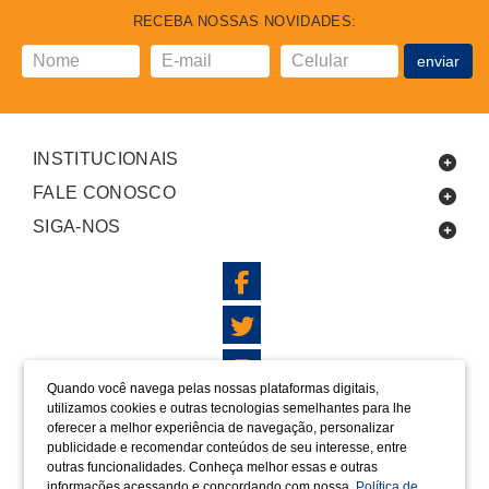
RECEBA NOSSAS NOVIDADES:
enviar
INSTITUCIONAIS
FALE CONOSCO
SIGA-NOS
Quando você navega pelas nossas plataformas digitais,
utilizamos cookies e outras tecnologias semelhantes para lhe
LOCALIZAÇÃO
oferecer a melhor experiência de navegação, personalizar
FORMAS DE PAGAMENTO
publicidade e recomendar conteúdos de seu interesse, entre
outras funcionalidades. Conheça melhor essas e outras
informações acessando e concordando com nossa
Política de