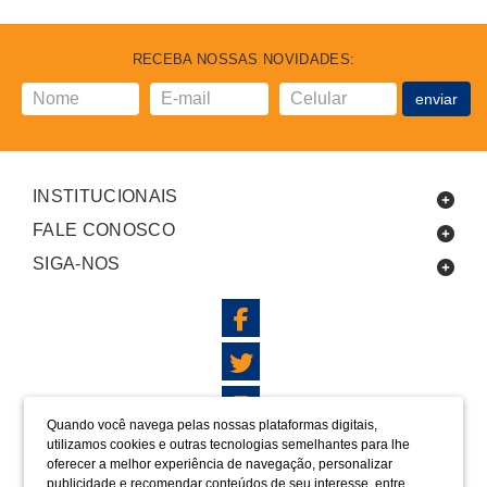
RECEBA NOSSAS NOVIDADES:
enviar
INSTITUCIONAIS
FALE CONOSCO
SIGA-NOS
Quando você navega pelas nossas plataformas digitais,
utilizamos cookies e outras tecnologias semelhantes para lhe
LOCALIZAÇÃO
oferecer a melhor experiência de navegação, personalizar
FORMAS DE PAGAMENTO
publicidade e recomendar conteúdos de seu interesse, entre