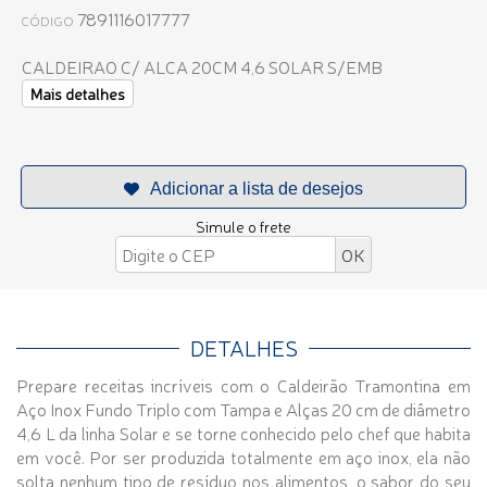
7891116017777
CÓDIGO
CALDEIRAO C/ ALCA 20CM 4,6 SOLAR S/EMB
Mais detalhes
Simule o frete
DETALHES
Prepare receitas incríveis com o Caldeirão Tramontina em
Aço Inox Fundo Triplo com Tampa e Alças 20 cm de diâmetro
4,6 L da linha Solar e se torne conhecido pelo chef que habita
em você. Por ser produzida totalmente em aço inox, ela não
solta nenhum tipo de resíduo nos alimentos, o sabor do seu