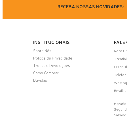
RECEBA NOSSAS NOVIDADES:
INSTITUCIONAIS
FALE
Sobre Nós
Roca Ut
Política de Privacidade
Trentin
Trocas e Devoluções
CNPJ: 
Como Comprar
Telefon
Dúvidas
Whatsa
c
Email:
Horário
Segunda
Sábados