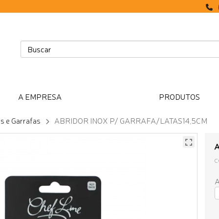
A EMPRESA
PRODUTOS
s e Garrafas
ABRIDOR INOX P/ GARRAFA/LATAS14,5CM
A
C
A